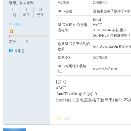
M2版本:
20200501
该用户从未签到
1
3
68
BUG描述:
当包裹空格子数等于1格时 不
主题
帖子
元宝
[@tz]
初涉财经
BUG重现方式(步骤,
#ACT
奇
流程等):
AutoTakeOn 布衣(男) 0
SendMsg 6 当包裹空格
积分
3
修复BUG后应达到的
执行AutoTakeOn 指令穿
效果:
发消息
联系QQ:
58970669
BUG专用端下载地
www.ksfm2.com
址:
[@tz]
引
#ACT
AutoTakeOn 布衣(男) 0
SendMsg 6 当包裹空格子数等于1格时 不执行
回复