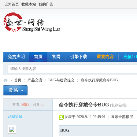
设为首页
收藏本站
我的广告
免责声明
首页
官网
引擎下载
重要内容
充值1:
首页
产品交流
BUG与建议提交
命令执行穿戴命令BUG
命令执行穿戴命令BUG
查看:
8065
|
回复:
0
[复制链接]
传
»
›
›
›
z8883116
发表于 2020-9-11 02:49:01
|
显示全部楼层
BUG