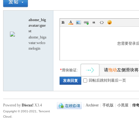
擎·
ahome_big
avatar:gue
st
ahome_biga
vatar:welco
您需要登录
melogin
请
拖动
左侧滑块将
*
滑块验证:
传
回帖后跳转到最后一页
发表回复
Powered by
Discuz!
X3.4
|
Archiver
|
手机版
|
小黑屋
|
传奇
Copyright © 2001-2021, Tencent
Cloud.