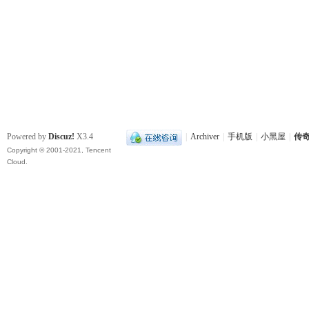
Powered by
Discuz!
X3.4
|
Archiver
|
手机版
|
小黑屋
|
传奇
Copyright © 2001-2021, Tencent
Cloud.